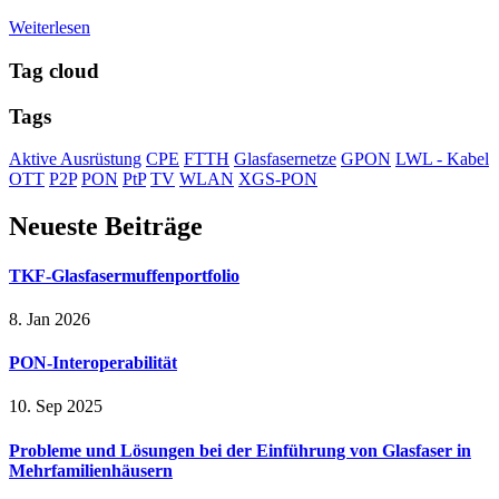
Weiterlesen
Tag cloud
Tags
Aktive Ausrüstung
CPE
FTTH
Glasfasernetze
GPON
LWL - Kabel
OTT
P2P
PON
PtP
TV
WLAN
XGS-PON
Neueste Beiträge
TKF-Glasfasermuffenportfolio
8. Jan 2026
PON-Interoperabilität
10. Sep 2025
Probleme und Lösungen bei der Einführung von Glasfaser in
Mehrfamilienhäusern