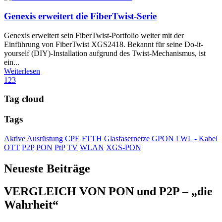
Genexis erweitert die FiberTwist-Serie
Genexis erweitert sein FiberTwist-Portfolio weiter mit der
Einführung von FiberTwist XGS2418. Bekannt für seine Do-it-
yourself (DIY)-Installation aufgrund des Twist-Mechanismus, ist
ein...
Weiterlesen
1
2
3
Tag cloud
Tags
Aktive Ausrüstung
CPE
FTTH
Glasfasernetze
GPON
LWL - Kabel
OTT
P2P
PON
PtP
TV
WLAN
XGS-PON
Neueste Beiträge
VERGLEICH VON PON und P2P – „die
Wahrheit“