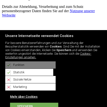
Details zur Abmeldung, Verarbeitung und zum Schutz
personenbezogener Daten finden Sie auf der
Nutzung unserer
Webseite
Unsere Internetseite verwendet Cookies
Für bessere Benutzererfahrungen und zur Verwaltung der
Besucherstatistik verwenden wir
Cookies
. Sind Sie mit der Installation
von Cookies einverstanden, klicken Sie
Speichern
und verwenden Sie
weiterhin ungestört die Internetseite. Sie können sich die
Cookies-
Einstellungen ansehen.
Über uns
Kontakt
Funktion
Lösungen
Produkte
Statistik
Karriere
Nachrichten
Soziale Netze
NÖ-Glasfasernetz
Marketing
Dokumente
Mehr über Cookies
© 2026 Optisis
Sitemap
Login
Nutzung unsere Webseite
Autoren:
SPEICHERN