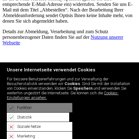
entsprechende E-Mail-Adresse ein) widerrufen. Senden Sie uns E-
Mail mit dem Titel „Abbestellen“. Nach der Bearbeitung Ihrer
Abmeldeanforderung sendet Optisis Ihnen keine Inhalte mehr, von
denen Sie sich abgemeldet haben.
Details zur Abmeldung, Verarbeitung und zum Schutz
personenbezogener Daten finden Sie auf der
Nutzung unserer
Webseite
Unsere Internetseite verwendet Cookies
Für bessere Benutzererfahrungen und zur Verwaltung der
Besucherstatistik verwenden wir
Cookies
. Sind Sie mit der Installation
von Cookies einverstanden, klicken Sie
Speichern
und verwenden Sie
weiterhin ungestört die Internetseite. Sie können sich die
Cookies-
Einstellungen ansehen.
Über uns
Kontakt
Funktion
Lösungen
Produkte
Statistik
Karriere
Nachrichten
Soziale Netze
NÖ-Glasfasernetz
Marketing
Dokumente