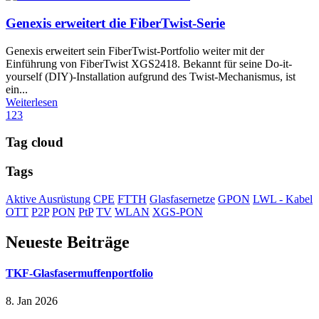
Genexis erweitert die FiberTwist-Serie
Genexis erweitert sein FiberTwist-Portfolio weiter mit der
Einführung von FiberTwist XGS2418. Bekannt für seine Do-it-
yourself (DIY)-Installation aufgrund des Twist-Mechanismus, ist
ein...
Weiterlesen
1
2
3
Tag cloud
Tags
Aktive Ausrüstung
CPE
FTTH
Glasfasernetze
GPON
LWL - Kabel
OTT
P2P
PON
PtP
TV
WLAN
XGS-PON
Neueste Beiträge
TKF-Glasfasermuffenportfolio
8. Jan 2026